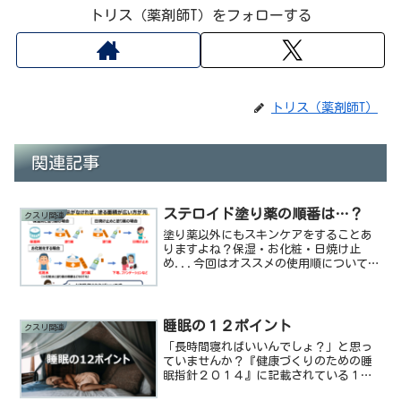
トリス（薬剤師T）をフォローする
トリス（薬剤師T）
関連記事
ステロイド塗り薬の順番は…？
クスリ関連
塗り薬以外にもスキンケアをすることあ
りますよね？保湿・お化粧・日焼け止
め...今回はオススメの使用順について紹
介します。
睡眠の１２ポイント
クスリ関連
「長時間寝ればいいんでしょ？」と思っ
ていませんか？『健康づくりのための睡
眠指針２０１４』に記載されている１２
項目とポイントを紹介します。